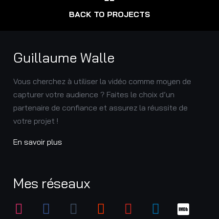
BACK TO PROJECTS
Guillaume Walle
Vous cherchez à utiliser la vidéo comme moyen de
capturer votre audience ? Faites le choix d’un
partenaire de confiance et assurez la réussite de
votre projet !
En savoir plus
Mes réseaux
instagram
facebook
tumblr
soundcloud
youtube
linkedin
imdb